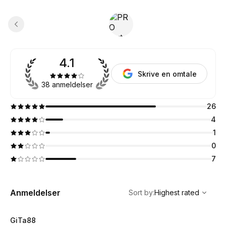
4.1
Skrive en omtale
38 anmeldelser
26
4
1
0
7
,
Highest rated
Sort
Anmeldelser
Sort by
:
Highest rated
GiTa88